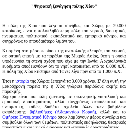
"Ψηφιακή ξενάγηση πόλης Χίου"
Η πόλη της Χίου που λέγεται συνήθως και Χώρα, με 29.000
κατοίκους, είναι η πολυπληθέστερη πόλη του νησιού, διοικητικό,
πνευματικό, πολιτιστικό, εκπαιδευτικό και εμπορικό κέντρο, και
συγχρόνως το σπουδαιότερο λιμάνι του.
Κτισμένη στο μέσο περίπου της ανατολικής πλευράς του νησιού,
σε οπτική επαφή με τα παράλια της Μικράς Ασίας, θέση η οποία
υποδεικνύει τη στενή σχέση που είχε με την Ιωνία. Αρχαιολογικά
ευρήματα αποδεικνύουν ότι το νησί κατοικείται από το 6.000 π.Χ.
Η πόλη της Χίου κτίστηκε από Ίωνες λίγο πριν από το 1.000 π.Χ.
Έτσι η
ιστορία
της Χώρας ξεπερνά τα 3.000 χρόνια. Σ' όλη αυτή την
μακρόχρονη πορεία της η Χίος γνώρισε περιόδους ακμής και
παρακμής.
Σήμερα είναι μια πόλη ζωντανή, με οικονομική, ναυτιλιακή και
εμπορική δραστηριότητα, αλλά συγχρόνως εκπαιδευτική και
πνευματική, καθώς διαθέτει σχολεία όλων των βαθμίδων
εκπαίδευσης,
βιβλιοθήκες (Αδαμαντίου Κοραή)
, αλλά και το
Ομήρειο Πνευματικό Κέντρο
όπου λαμβάνουν μέρος συνέδρια και
συμβούλια όλων των θεμάτων, πολιτιστικές εκδηλώσεις, θεατρικές
παραστάσεις και γενικά διάφορες καλλιτεχνικές δραστηριότητες.