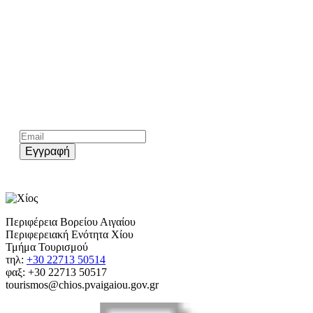
Share
Kάνε εγγραφή στο επίσημο newsletter του chios.gr
Εγγραφή
Περιφέρεια Βορείου Αιγαίου
Περιφερειακή Ενότητα Χίου
Τμήμα Τουρισμού
τηλ:
+30 22713 50514
φαξ: +30 22713 50517
tourismos@chios.pvaigaiou.gov.gr