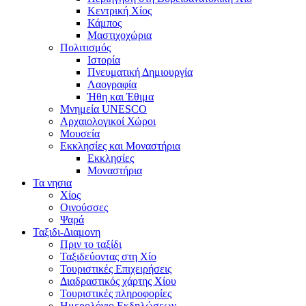
Κεντρική Χίος
Κάμπος
Μαστιχοχώρια
Πολιτισμός
Ιστορία
Πνευματική Δημιουργία
Λαογραφία
Ήθη και Έθιμα
Μνημεία UNESCO
Αρχαιολογικοί Χώροι
Μουσεία
Εκκλησίες και Μοναστήρια
Εκκλησίες
Μοναστήρια
Τα νησια
Χίος
Οινούσσες
Ψαρά
Ταξιδι-Διαμονη
Πριν το ταξίδι
Ταξιδεύοντας στη Χίο
Τουριστικές Επιχειρήσεις
Διαδραστικός χάρτης Χίου
Τουριστικές πληροφορίες
Ημερολόγιο Εκδηλώσεων