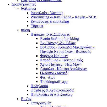
Δραστηριοτητες
Θάλασσα
Ιστιοπλοΐα - Yachting
Windsurfing & Kite Canoe – Kayak – SUP
Καταδύσεις & snorkeling
Ψάρεμα
Φύση
Περιπατητικές Διαδρομές
Ενιαία διαδρομή trekking
Άγ. Γιάννης -Άγ. Γάλας
Βολισσός - Κοιλάδα Μαλαγκιώτη -
Παναγία Νερομύλων - Βολισσός
Φαράγγι Καμπιών
Καρδάμυλα - Κάστρο Γριάς
Άγιοι Πατέρες - Νέα Μονή
Αρμόλια - Κάστρο Απολίχνων
Ολύμποι - Μεστά
Φα - Λιθί
Τrekkingtrails app
Ποδηλασία
Ορχιδέες & Αγριολούλουδα
Πεταλούδες & Λιβελούλες
Ευ ζην
Γαστρονομία