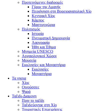
Προτεινόμενες διαδρομές
Γύρος της Αμανής
Περιήγηση στη Βορειοανατολική Χίο
Κεντρική Χίος
Κάμπος
Μαστιχοχώρια
Πολιτισμός
Ιστορία
Πνευματική Δημιουργία
Λαογραφία
Ήθη και Έθιμα
Μνημεία UNESCO
Αρχαιολογικοί Χώροι
Μουσεία
Εκκλησίες και Μοναστήρια
Εκκλησίες
Μοναστήρια
Τα νησια
Χίος
Οινούσσες
Ψαρά
Ταξιδι-Διαμονη
Πριν το ταξίδι
Ταξιδεύοντας στη Χίο
Τουριστικές Επιχειρήσεις