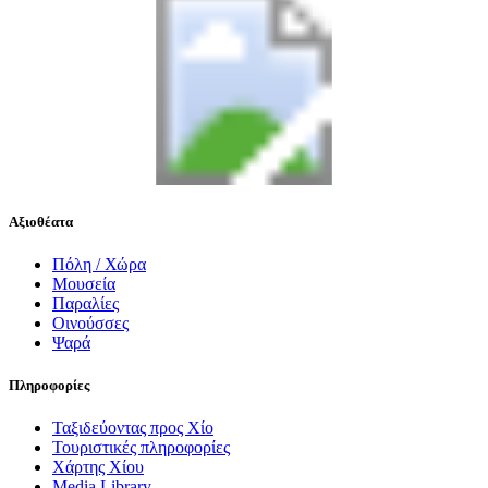
Αξιοθέατα
Πόλη / Χώρα
Μουσεία
Παραλίες
Οινούσσες
Ψαρά
Πληροφορίες
Ταξιδεύοντας προς Χίο
Τουριστικές πληροφορίες
Χάρτης Χίου
Media Library