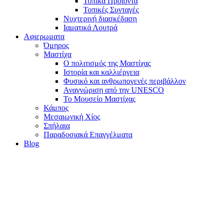
Τοπικά Προϊόντα
Τοπικές Συνταγές
Νυχτερινή διασκέδαση
Ιαματικά Λουτρά
Αφιερωματα
Όμηρος
Μαστίχα
Ο πολιτισμός της Μαστίχας
Ιστορία και καλλιέργεια
Φυσικό και ανθρωπογενές περιβάλλον
Αναγνώριση από την UNESCO
Το Μουσείο Μαστίχας
Κάμπος
Μεσαιωνική Χίος
Σπήλαια
Παραδοσιακά Επαγγέλματα
Blog