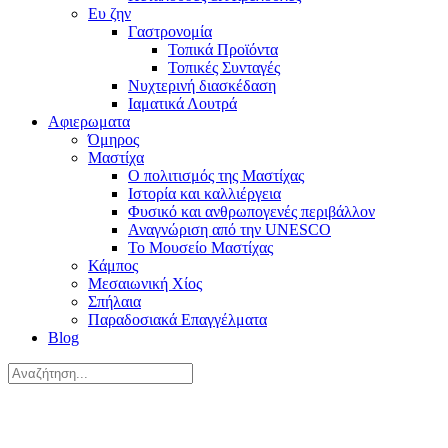
Ευ ζην
Γαστρονομία
Τοπικά Προϊόντα
Τοπικές Συνταγές
Νυχτερινή διασκέδαση
Ιαματικά Λουτρά
Αφιερωματα
Όμηρος
Μαστίχα
Ο πολιτισμός της Μαστίχας
Ιστορία και καλλιέργεια
Φυσικό και ανθρωπογενές περιβάλλον
Αναγνώριση από την UNESCO
Το Μουσείο Μαστίχας
Κάμπος
Μεσαιωνική Χίος
Σπήλαια
Παραδοσιακά Επαγγέλματα
Blog