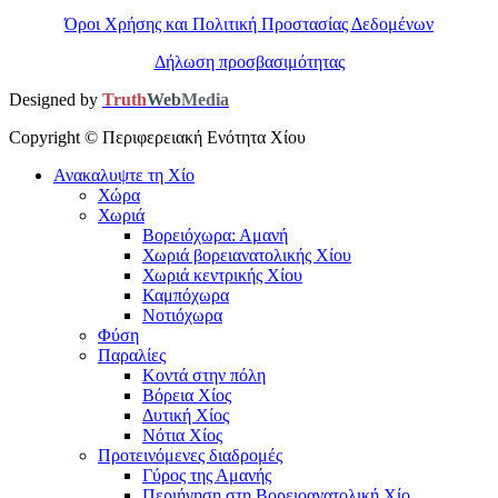
Όροι Χρήσης και Πολιτική Προστασίας Δεδομένων
Δήλωση προσβασιμότητας
Designed by
Truth
Web
Media
Copyright ©
Περιφερειακή Ενότητα Χίου
Ανακαλυψτε τη Χίο
Χώρα
Χωριά
Βορειόχωρα: Αμανή
Χωριά βορειανατολικής Χίου
Χωριά κεντρικής Χίου
Καμπόχωρα
Νοτιόχωρα
Φύση
Παραλίες
Κοντά στην πόλη
Βόρεια Χίος
Δυτική Χίος
Νότια Χίος
Προτεινόμενες διαδρομές
Γύρος της Αμανής
Περιήγηση στη Βορειοανατολική Χίο