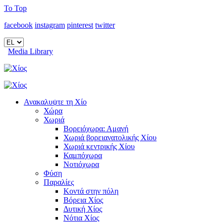
To Top
facebook
instagram
pinterest
twitter
Media Library
Ανακαλυψτε τη Χίο
Χώρα
Χωριά
Βορειόχωρα: Αμανή
Χωριά βορειανατολικής Χίου
Χωριά κεντρικής Χίου
Καμπόχωρα
Νοτιόχωρα
Φύση
Παραλίες
Κοντά στην πόλη
Βόρεια Χίος
Δυτική Χίος
Νότια Χίος