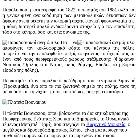
Παρόλο που η καταστροφή του 1822, ο σεισμός του 1881 αλλά και
η γενικευμένη ανοικοδόμηση των μεταπολεμικών δεκαετιών δεν
άφησαν ανεπηρέαστη την ιστορική αρχιτεκτονική φυσιογνωμία της,
η πόλη διατηρεί πολλά ενδιαφέροντα στοιχεία για τον επισκέπτη,
τόσο στο κέντρο, όσο και στις συνοικίες της.
Για να
αποφύγετε τον κυκλοφοριακό φόρτο του κέντρου της πόλης,
μπορείτε να την επισκεφθείτε πεζοί, αφήνοντας το όχημά σας σε
έναν από τους περιφερειακούς χώρους στάθμευσης (Φάρκαινα,
Ναυτικός Όμιλος στα Νότια, οδός Ράμνης, Εύοδος στη βόρεια
είσοδο της πόλης).
Περπατήστε στον παραλιακό πεζόδρομο του κεντρικού λιμανιού
(Προκυμαία), ένα από τα πιο ζωντανά σημεία της πόλης, τόσο τη
μέρα όσο και τη νύχτα...με τις καφετέριες, ουζερί, εστιατόρια.
Η πλατεία Βουνακίου, όπου βρίσκονται τα διοικητικά κτίρια της
Περιφερειακής Ενότητας Χίου και το Δημαρχείο, το Οθωμανικό
τέμενος (Μετζιτιέ Τζαμί), που στεγάζει το
Βυζαντινό Μουσείο
, ο
μεγάλος και δροσερός Δημοτικός Κήπος, είναι μια περιοχή που
συνδυάζει αρμονικά το παρόν με το παρελθόν του τόπου.