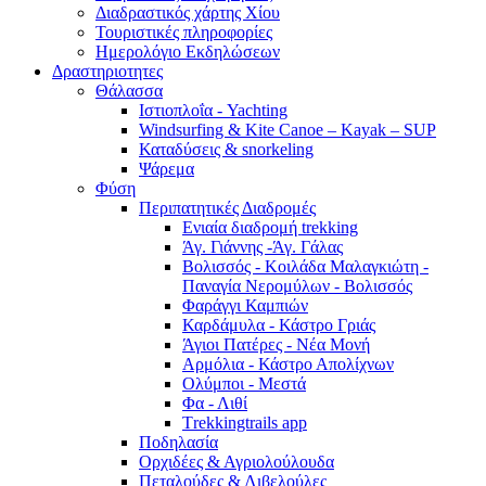
Διαδραστικός χάρτης Χίου
Τουριστικές πληροφορίες
Ημερολόγιο Εκδηλώσεων
Δραστηριοτητες
Θάλασσα
Ιστιοπλοΐα - Yachting
Windsurfing & Kite Canoe – Kayak – SUP
Καταδύσεις & snorkeling
Ψάρεμα
Φύση
Περιπατητικές Διαδρομές
Ενιαία διαδρομή trekking
Άγ. Γιάννης -Άγ. Γάλας
Βολισσός - Κοιλάδα Μαλαγκιώτη -
Παναγία Νερομύλων - Βολισσός
Φαράγγι Καμπιών
Καρδάμυλα - Κάστρο Γριάς
Άγιοι Πατέρες - Νέα Μονή
Αρμόλια - Κάστρο Απολίχνων
Ολύμποι - Μεστά
Φα - Λιθί
Τrekkingtrails app
Ποδηλασία
Ορχιδέες & Αγριολούλουδα
Πεταλούδες & Λιβελούλες