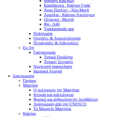
Φαράγγι Καμπιών
Καρδάμυλα - Κάστρο Γριάς
Άγιοι Πατέρες - Νέα Μονή
Αρμόλια - Κάστρο Απολίχνων
Ολύμποι - Μεστά
Φα - Λιθί
Τrekkingtrails app
Ποδηλασία
Ορχιδέες & Αγριολούλουδα
Πεταλούδες & Λιβελούλες
Ευ ζην
Γαστρονομία
Τοπικά Προϊόντα
Τοπικές Συνταγές
Νυχτερινή διασκέδαση
Ιαματικά Λουτρά
Αφιερωματα
Όμηρος
Μαστίχα
Ο πολιτισμός της Μαστίχας
Ιστορία και καλλιέργεια
Φυσικό και ανθρωπογενές περιβάλλον
Αναγνώριση από την UNESCO
Το Μουσείο Μαστίχας
Κάμπος