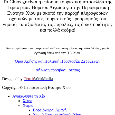
Το Chios.gr είναι η επίσημη τουριστική ιστοσελίδα της
Περιφέρειας Βορείου Αιγαίου για την Περιφερειακή
Ενότητα Χίου με σκοπό την παροχή πληροφοριών
σχετικών με τους τουριστικούς προορισμούς του
νησιού, τα αξιοθέατα, τις παραλίες, τις δραστηριότητες
και πολλά ακόμα!
Δεν επιτρέπεται η αναπαραγωγή ολόκληρου ή μέρους της ιστοσελίδας, χωρίς
έγγραφη άδεια από την Π.Ε. Χίου.
Όροι Χρήσης και Πολιτική Προστασίας Δεδομένων
Δήλωση προσβασιμότητας
Designed by
Truth
Web
Media
Copyright ©
Περιφερειακή Ενότητα Χίου
Ανακαλυψτε τη Χίο
Χώρα
Χωριά
Βορειόχωρα: Αμανή
Χωριά βορειανατολικής Χίου