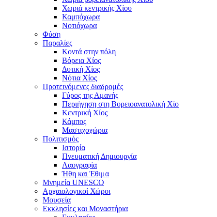
Χωριά κεντρικής Χίου
Καμπόχωρα
Νοτιόχωρα
Φύση
Παραλίες
Κοντά στην πόλη
Βόρεια Χίος
Δυτική Χίος
Νότια Χίος
Προτεινόμενες διαδρομές
Γύρος της Αμανής
Περιήγηση στη Βορειοανατολική Χίο
Κεντρική Χίος
Κάμπος
Μαστιχοχώρια
Πολιτισμός
Ιστορία
Πνευματική Δημιουργία
Λαογραφία
Ήθη και Έθιμα
Μνημεία UNESCO
Αρχαιολογικοί Χώροι
Μουσεία
Εκκλησίες και Μοναστήρια