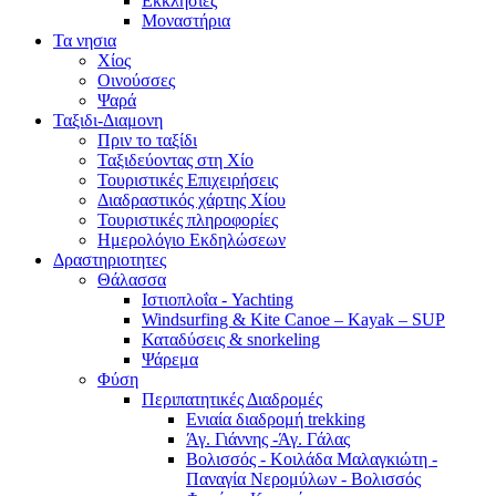
Εκκλησίες
Μοναστήρια
Τα νησια
Χίος
Οινούσσες
Ψαρά
Ταξιδι-Διαμονη
Πριν το ταξίδι
Ταξιδεύοντας στη Χίο
Τουριστικές Επιχειρήσεις
Διαδραστικός χάρτης Χίου
Τουριστικές πληροφορίες
Ημερολόγιο Εκδηλώσεων
Δραστηριοτητες
Θάλασσα
Ιστιοπλοΐα - Yachting
Windsurfing & Kite Canoe – Kayak – SUP
Καταδύσεις & snorkeling
Ψάρεμα
Φύση
Περιπατητικές Διαδρομές
Ενιαία διαδρομή trekking
Άγ. Γιάννης -Άγ. Γάλας
Βολισσός - Κοιλάδα Μαλαγκιώτη -
Παναγία Νερομύλων - Βολισσός