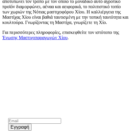
αποτυπώνει τον τρόπο με τον οποίο το μοναδικό αυτό αγροτικό
προϊόν διαμορφώνει, αέναα και αειφορικά, το πολιτιστικό τοπίο
των χωριών της Νότιας μαστιχοφόρου Χίου. Η καλλιέργεια της
Μαστίχας Χίου είναι βαθιά ταυτισμένη με την τοπική ταυτότητα και
κουλτούρα. Γνωρίζοντας τη Μαστίχα, γνωρίζετε τη Χίο.
Για περισσότερες πληροφορίες, επισκεφθείτε τον ιστότοπο της
Ένωσης Μαστιχοπαραγωγών Χίου
.
Kάνε εγγραφή στο επίσημο newsletter του chios.gr
Εγγραφή