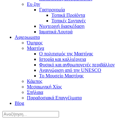
Ευ ζην
Γαστρονομία
Τοπικά Προϊόντα
Τοπικές Συνταγές
Νυχτερινή διασκέδαση
Ιαματικά Λουτρά
Αφιερωματα
Όμηρος
Μαστίχα
Ο πολιτισμός της Μαστίχας
Ιστορία και καλλιέργεια
Φυσικό και ανθρωπογενές περιβάλλον
Αναγνώριση από την UNESCO
Το Μουσείο Μαστίχας
Κάμπος
Μεσαιωνική Χίος
Σπήλαια
Παραδοσιακά Επαγγέλματα
Blog