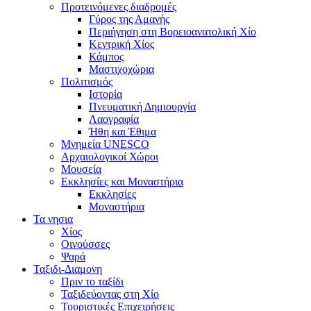
Προτεινόμενες διαδρομές
Γύρος της Αμανής
Περιήγηση στη Βορειοανατολική Χίο
Κεντρική Χίος
Κάμπος
Μαστιχοχώρια
Πολιτισμός
Ιστορία
Πνευματική Δημιουργία
Λαογραφία
Ήθη και Έθιμα
Μνημεία UNESCO
Αρχαιολογικοί Χώροι
Μουσεία
Εκκλησίες και Μοναστήρια
Εκκλησίες
Μοναστήρια
Τα νησια
Χίος
Οινούσσες
Ψαρά
Ταξιδι-Διαμονη
Πριν το ταξίδι
Ταξιδεύοντας στη Χίο
Τουριστικές Επιχειρήσεις