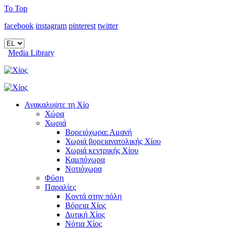
To Top
facebook
instagram
pinterest
twitter
Media Library
Ανακαλυψτε τη Χίο
Χώρα
Χωριά
Βορειόχωρα: Αμανή
Χωριά βορειανατολικής Χίου
Χωριά κεντρικής Χίου
Καμπόχωρα
Νοτιόχωρα
Φύση
Παραλίες
Κοντά στην πόλη
Βόρεια Χίος
Δυτική Χίος
Νότια Χίος