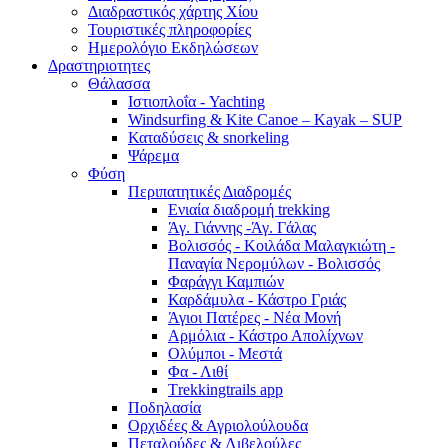
Διαδραστικός χάρτης Χίου
Τουριστικές πληροφορίες
Ημερολόγιο Εκδηλώσεων
Δραστηριοτητες
Θάλασσα
Ιστιοπλοΐα - Yachting
Windsurfing & Kite Canoe – Kayak – SUP
Καταδύσεις & snorkeling
Ψάρεμα
Φύση
Περιπατητικές Διαδρομές
Ενιαία διαδρομή trekking
Άγ. Γιάννης -Άγ. Γάλας
Βολισσός - Κοιλάδα Μαλαγκιώτη -
Παναγία Νερομύλων - Βολισσός
Φαράγγι Καμπιών
Καρδάμυλα - Κάστρο Γριάς
Άγιοι Πατέρες - Νέα Μονή
Αρμόλια - Κάστρο Απολίχνων
Ολύμποι - Μεστά
Φα - Λιθί
Τrekkingtrails app
Ποδηλασία
Ορχιδέες & Αγριολούλουδα
Πεταλούδες & Λιβελούλες